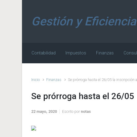
Saltar al contenido principal
Gestión y Eficiencia
Contabilidad
Impuestos
Finanzas
Consul
Inicio
Finanzas
Se prórroga hasta el 26/05 la inscripción
Se prórroga hasta el 26/05
22 mayo, 2020
Escrito por
notas