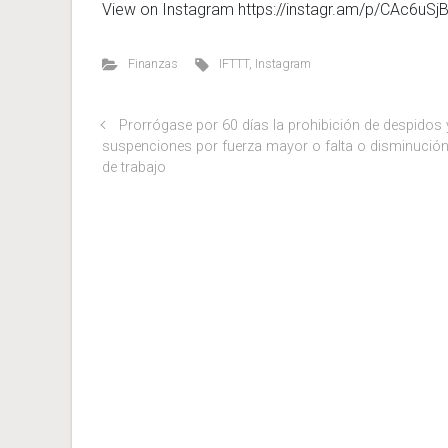
View on Instagram https://instagr.am/p/CAc6uSj
Finanzas
IFTTT
,
Instagram
Prorrógase por 60 días la prohibición de despidos 
suspenciones por fuerza mayor o falta o disminució
de trabajo