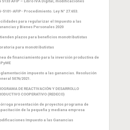
 5133 AFIP – Libro IVA Digital, modificaciones
-5101-AFIP- Procedimiento. Ley N° 27.653.
cilidades para regularizar el Impuesto a las
nancias y Bienes Personales 2020
tienden plazos para beneficios monotributistas
ratoria para monotributistas
nea de financiamiento para la inversión productiva de
iPyME
glamentación impuesto a las ganancias. Resolución
neral 5076/2021.
ROGRAMA DE REACTIVACIÓN Y DESARROLLO
RODUCTIVO COOPERATIVO (REDECO)
órroga presentación de proyectos programa de
pacitación de la pequeña y mediana empresa
dificaciones Impuesto a las Ganancias