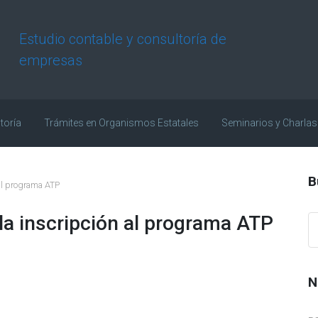
Estudio contable y consultoría de
empresas
toría
Trámites en Organismos Estatales
Seminarios y Charlas
B
 al programa ATP
 la inscripción al programa ATP
N