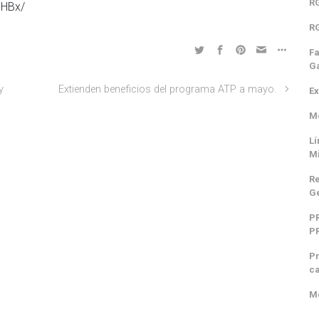
RG
BHBx/
RG
Fa
Ga
y
Extienden beneficios del programa ATP a mayo.
Ex
n
Mo
Lí
M
Re
Ge
P
P
Pr
ca
Mo