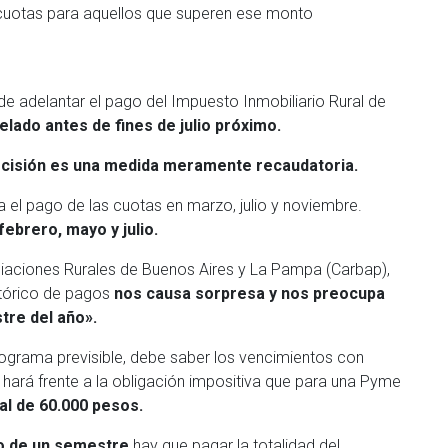
s cuotas para aquellos que superen ese monto
de adelantar el pago del Impuesto Inmobiliario Rural de
lado antes de fines de julio próximo.
ecisión es una medida meramente recaudatoria.
a el pago de las cuotas en marzo, julio y noviembre.
ebrero, mayo y julio.
iaciones Rurales de Buenos Aires y La Pampa (Carbap),
istórico de pagos
nos causa sorpresa y nos preocupa
tre del año».
onograma previsible, debe saber los vencimientos con
 hará frente a la obligación impositiva que para una Pyme
al de 60.000 pesos.
zo de un semestre
hay que pagar la totalidad del