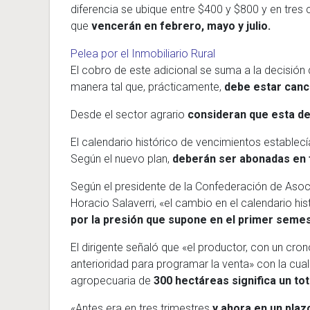
diferencia se ubique entre $400 y $800 y en tre
que
vencerán en febrero, mayo y julio.
Pelea por el Inmobiliario Rural
El cobro de este adicional se suma a la decisión 
manera tal que, prácticamente,
debe estar cance
Desde el sector agrario
consideran que esta d
El calendario histórico de vencimientos establecí
Según el nuevo plan,
deberán ser abonadas en f
Según el presidente de la Confederación de Asoc
Horacio Salaverri, «el cambio en el calendario h
por la presión que supone en el primer semes
El dirigente señaló que «el productor, con un cr
anterioridad para programar la venta» con la cual
agropecuaria de
300 hectáreas significa un tot
«Antes era en tres trimestres
y ahora en un pla