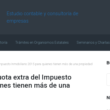
Estudio contable y consultoría de
empresas
toría
Trámites en Organismos Estatales
Seminarios y Charlas
B
Impuesto Inmobiliario 2015 para quienes tienen más de una propiedad
ota extra del Impuesto
enes tienen más de una
N