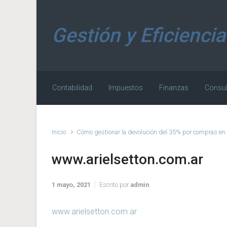
Saltar al contenido principal
Gestión y Eficiencia
Contabilidad
Impuestos
Finanzas
Consul
Inicio
Cómo gestionar la devolución del 35% por compras en e
www.arielsetton.com.ar
1 mayo, 2021
Escrito por
admin
www.arielsetton.com.ar