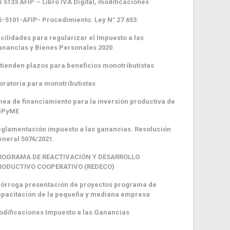
 5133 AFIP – Libro IVA Digital, modificaciones
-5101-AFIP- Procedimiento. Ley N° 27.653.
cilidades para regularizar el Impuesto a las
nancias y Bienes Personales 2020
tienden plazos para beneficios monotributistas
ratoria para monotributistas
nea de financiamiento para la inversión productiva de
iPyME
glamentación impuesto a las ganancias. Resolución
neral 5076/2021.
ROGRAMA DE REACTIVACIÓN Y DESARROLLO
RODUCTIVO COOPERATIVO (REDECO)
órroga presentación de proyectos programa de
pacitación de la pequeña y mediana empresa
dificaciones Impuesto a las Ganancias