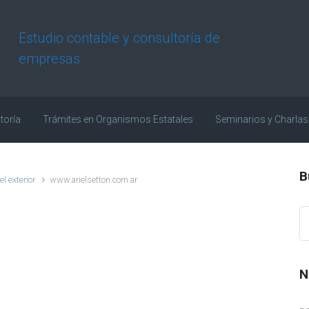
Estudio contable y consultoría de
empresas
toría
Trámites en Organismos Estatales
Seminarios y Charlas
B
l exterior
www.arielsetton.com.ar
N