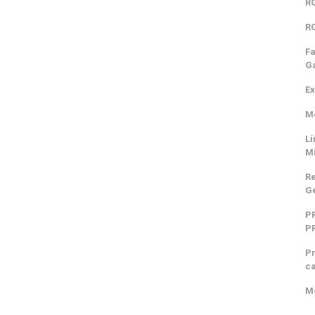
RG
RG
Fa
Ga
Ex
Mo
Lí
M
Re
Ge
P
P
Pr
ca
Mo