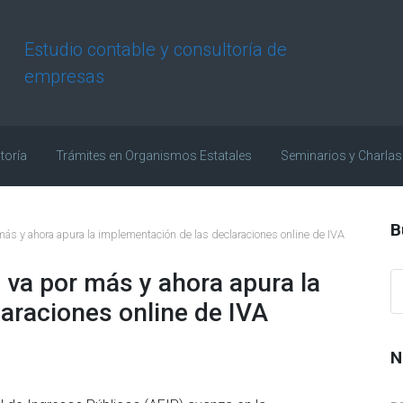
Estudio contable y consultoría de
empresas
toría
Trámites en Organismos Estatales
Seminarios y Charlas
B
r más y ahora apura la implementación de las declaraciones online de IVA
P va por más y ahora apura la
araciones online de IVA
N