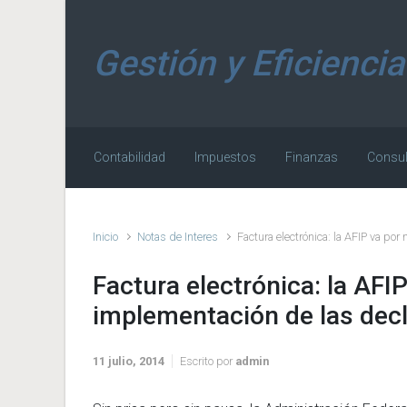
Saltar al contenido principal
Gestión y Eficiencia
Contabilidad
Impuestos
Finanzas
Consul
Inicio
Notas de Interes
Factura electrónica: la AFIP va po
Factura electrónica: la AFI
implementación de las decl
11 julio, 2014
Escrito por
admin