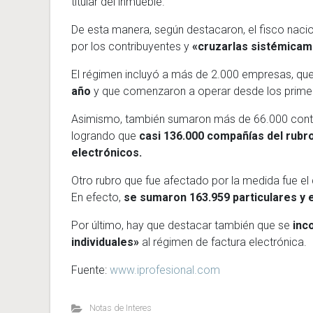
titular del inmueble.
De esta manera, según destacaron, el fisco nacio
por los contribuyentes y
«cruzarlas sistémica
El régimen incluyó a más de 2.000 empresas, qu
año
y que comenzaron a operar desde los primero
Asimismo, también sumaron más de 66.000 contri
logrando que
casi 136.000 compañías del rubr
electrónicos.
Otro rubro que fue afectado por la medida fue el d
En efecto,
se sumaron 163.959 particulares y e
Por último, hay que destacar también que se
inco
individuales»
al régimen de factura electrónica.
Fuente:
www.iprofesional.com
Notas de Interes