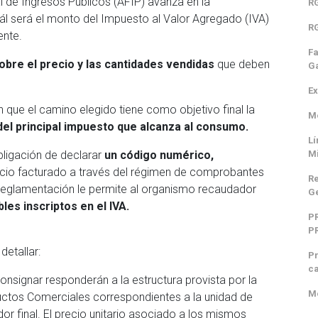
al de Ingresos Públicos (AFIP) avanza en la
RG
l será el monto del Impuesto al Valor Agregado (IVA)
RG
ente.
Fa
obre el precio y las cantidades vendidas
que deben
Ga
Ex
que el camino elegido tiene como objetivo final la
Mo
del principal impuesto que alcanza al consumo.
Lí
M
bligación de declarar
un código numérico,
icio facturado a través del régimen de comprobantes
Re
reglamentación le permite al organismo recaudador
Ge
les inscriptos en el IVA.
P
P
detallar:
Pr
ca
consignar responderán a la estructura provista por la
Mo
uctos Comerciales correspondientes a la unidad de
r final. El precio unitario asociado a los mismos