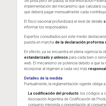
Sin prisa pero sin pausa, la Administración Feder
implementación del mecanismo que calculará cuá
que deberá pagar mensualmente cada contribuy
El fisco nacional profundizará el nivel de detalle
s
informar los responsables.
Expertos consultados por este medio destacaron 
puesta en marcha
de la declaración proforma 
En efecto, ya se encuentra en plena vigencia la o
estandarizado y unívoco
para cada bien o serv
web. El mecanismo se potencia debido a que la 
incorporar al régimen a cada vez más
responsab
Detalles de la medida
Puntualmente, la reglamentación vigente obliga a 
La codificación del producto
: los códigos a 
Asociación Argentina de Codificación de Prod
consumo minorista o presentación al consumido