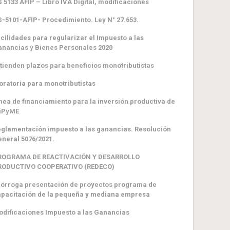
 5133 AFIP – Libro IVA Digital, modificaciones
-5101-AFIP- Procedimiento. Ley N° 27.653.
cilidades para regularizar el Impuesto a las
nancias y Bienes Personales 2020
tienden plazos para beneficios monotributistas
ratoria para monotributistas
nea de financiamiento para la inversión productiva de
iPyME
glamentación impuesto a las ganancias. Resolución
neral 5076/2021.
ROGRAMA DE REACTIVACIÓN Y DESARROLLO
RODUCTIVO COOPERATIVO (REDECO)
órroga presentación de proyectos programa de
pacitación de la pequeña y mediana empresa
dificaciones Impuesto a las Ganancias