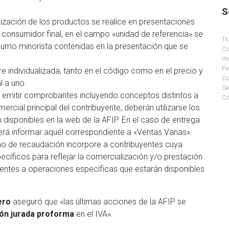
S
lización de los productos se realice en presentaciones
l consumidor final, en el campo «unidad de referencia» se
Tr
sumo minorista contenidas en la presentación que se
Co
Im
Fi
e individualizada, tanto en el código como en el precio y
Co
l a uno.
Se
 emitir comprobantes incluyendo conceptos distintos a
Co
cial principal del contribuyente, deberán utilizarse los
disponibles en la web de la AFIP. En el caso de entrega
rá informar aquél correspondiente a «Ventas Varias».
mo de recaudación incorpore a contribuyentes cuya
ecíficos para reflejar la comercialización y/o prestación
dientes a operaciones específicas que estarán disponibles
ero
aseguró que «las últimas acciones de la AFIP se
ión jurada proforma
en el IVA».