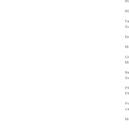
RG
RG
Fa
Ga
Ex
Mo
Lí
M
Re
Ge
P
P
Pr
ca
Mo