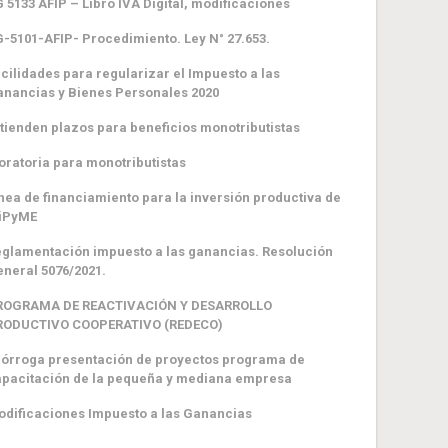
 5133 AFIP – Libro IVA Digital, modificaciones
-5101-AFIP- Procedimiento. Ley N° 27.653.
cilidades para regularizar el Impuesto a las
nancias y Bienes Personales 2020
tienden plazos para beneficios monotributistas
ratoria para monotributistas
nea de financiamiento para la inversión productiva de
iPyME
glamentación impuesto a las ganancias. Resolución
neral 5076/2021.
ROGRAMA DE REACTIVACIÓN Y DESARROLLO
RODUCTIVO COOPERATIVO (REDECO)
órroga presentación de proyectos programa de
pacitación de la pequeña y mediana empresa
dificaciones Impuesto a las Ganancias