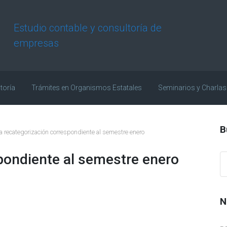
Estudio contable y consultoría de
empresas
toría
Trámites en Organismos Estatales
Seminarios y Charlas
B
a recategorización correspondiente al semestre enero
pondiente al semestre enero
N