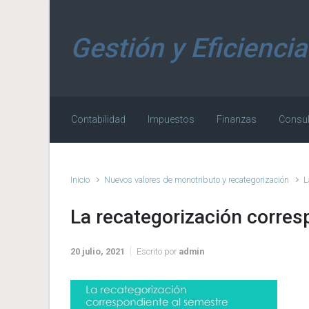
Saltar al contenido principal
Gestión y Eficiencia
Contabilidad
Impuestos
Finanzas
Consul
Inicio
Nuevos valores de monotributo y recategorización
L
La recategorización corres
20 julio, 2021
Escrito por
admin