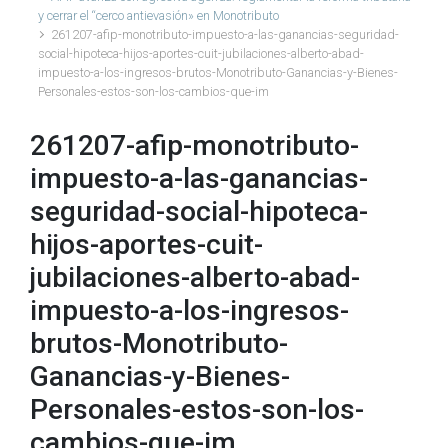
y cerrar el “cerco antievasión» en Monotributo
261207-afip-monotributo-impuesto-a-las-ganancias-seguridad-
social-hipoteca-hijos-aportes-cuit-jubilaciones-alberto-abad-
impuesto-a-los-ingresos-brutos-Monotributo-Ganancias-y-Bienes-
Personales-estos-son-los-cambios-que-im
261207-afip-monotributo-
impuesto-a-las-ganancias-
seguridad-social-hipoteca-
hijos-aportes-cuit-
jubilaciones-alberto-abad-
impuesto-a-los-ingresos-
brutos-Monotributo-
Ganancias-y-Bienes-
Personales-estos-son-los-
cambios-que-im